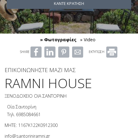
ΚΆΝΤΕ ΚΡΆΤΗΣΗ
» Φωτογραφίες
» Video
SHARE
ΕΚΤΥΠΩΣΗ
ΕΠΙΚΟΙΝΩΝΉΣΤΕ ΜΑΖΊ ΜΑΣ
RAMNI HOUSE
ΞΕΝΟΔΟΧΕΊΟ ΟΊΑ ΣΑΝΤΟΡΊΝΗ
Οία Σαντορίνη
Τηλ.
6985084661
MHTE: 1167K122K0912300
info@santoriniramni.gr